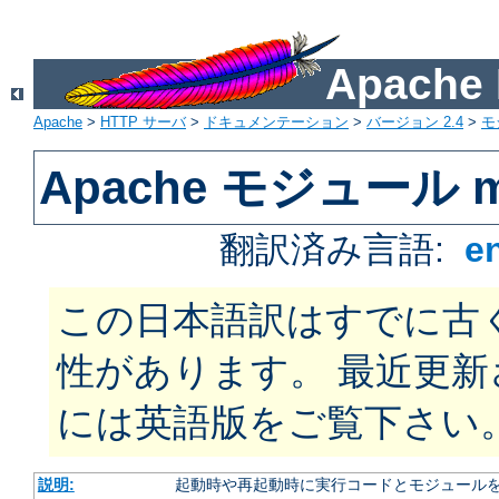
Apach
Apache
>
HTTP サーバ
>
ドキュメンテーション
>
バージョン 2.4
>
モ
Apache モジュール m
翻訳済み言語:
e
この日本語訳はすでに古
性があります。 最近更
には英語版をご覧下さい
説明:
起動時や再起動時に実行コードとモジュール