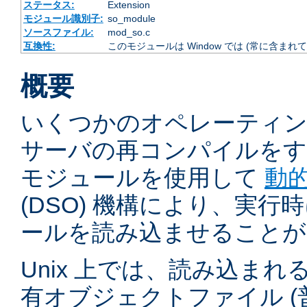
ステータス:
Extension
モジュール識別子:
so_module
ソースファイル:
mod_so.c
互換性:
このモジュールは Window では (常に含まれて
概要
いくつかのオペレーティ
サーバの再コンパイルをす
モジュールを使用して
動
(DSO) 機構により、実行時に
ールを読み込ませることが
Unix 上では、読み込ま
有オブジェクトファイル (