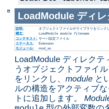
LoadModule
ディレ
説明:
オブジェクトファイルやライブラリをリンクし
構文:
LoadModule
module filename
コンテキスト:
サーバ設定ファイル
ステータス:
Extension
モジュール:
mod_so
LoadModule ディレク
うオブジェクトファイル
をリンクし、
module
と
ルの構造をアクティブな
トに追加します。
Modul
型の外部変数の
module