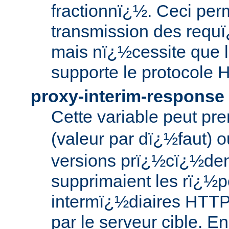
fractionnï¿½. Ceci per
transmission des requï
mais nï¿½cessite que l
supporte le protocole 
proxy-interim-response
Cette variable peut pr
(valeur par dï¿½faut) 
versions prï¿½cï¿½den
supprimaient les rï¿½
intermï¿½diaires HTTP
par le serveur cible. En