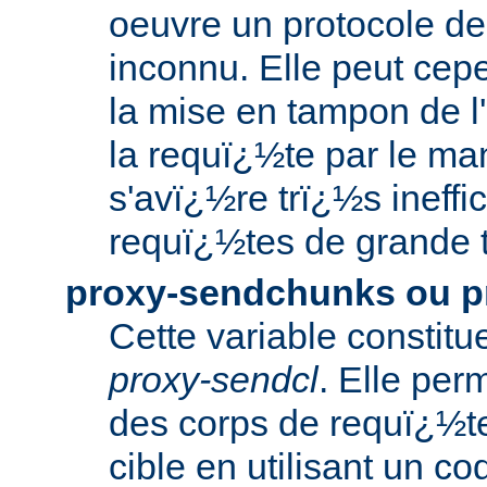
oeuvre un protocole d
inconnu. Elle peut cep
la mise en tampon de l'
la requï¿½te par le man
s'avï¿½re trï¿½s ineffi
requï¿½tes de grande ta
proxy-sendchunks ou 
Cette variable constit
proxy-sendcl
. Elle per
des corps de requï¿½te
cible en utilisant un co