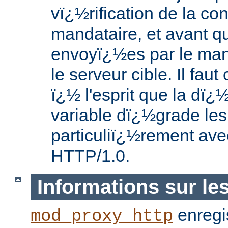
vï¿½rification de la co
mandataire, et avant 
envoyï¿½es par le mand
le serveur cible. Il fau
ï¿½ l'esprit que la dï¿½
variable dï¿½grade le
particuliï¿½rement avec
HTTP/1.0.
Informations sur le
enregis
mod_proxy_http