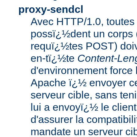
proxy-sendcl
Avec HTTP/1.0, toutes 
possï¿½dent un corps 
requï¿½tes POST) doiv
en-tï¿½te
Content-Len
d'environnement force 
Apache ï¿½ envoyer ce
serveur cible, sans te
lui a envoyï¿½ le clien
d'assurer la compatibil
mandate un serveur cib