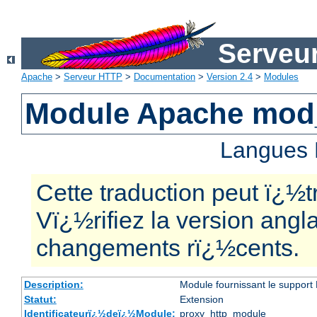
Serveu
Apache
>
Serveur HTTP
>
Documentation
>
Version 2.4
>
Modules
Module Apache mod
Langues 
Cette traduction peut ï¿½
Vï¿½rifiez la version angl
changements rï¿½cents.
Description:
Module fournissant le suppor
Statut:
Extension
Identificateurï¿½deï¿½Module:
proxy_http_module