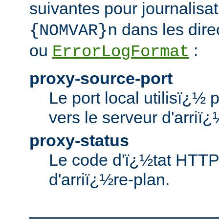
suivantes pour journalisat
dans les dire
{NOMVAR}n
ou
:
ErrorLogFormat
proxy-source-port
Le port local utilisï¿½
vers le serveur d'arriï¿
proxy-status
Le code d'ï¿½tat HTTP
d'arriï¿½re-plan.