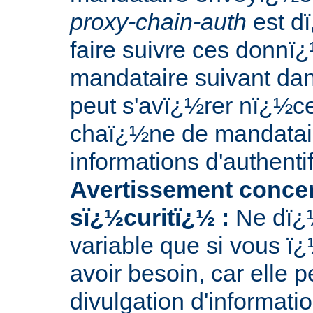
proxy-chain-auth
est dï
faire suivre ces donnï
mandataire suivant da
peut s'avï¿½rer nï¿½ce
chaï¿½ne de mandatair
informations d'authentif
Avertissement concer
sï¿½curitï¿½ :
Ne dï¿½
variable que si vous ï
avoir besoin, car elle 
divulgation d'informati